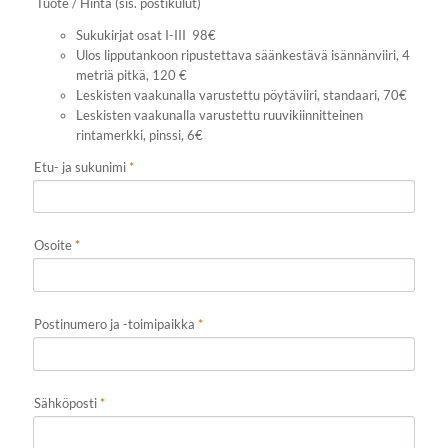
Tuote / Hinta (sis. postikulut)
Sukukirjat osat I-III 98€
Ulos lipputankoon ripustettava säänkestävä isännänviiri, 4
metriä pitkä, 120 €
Leskisten vaakunalla varustettu pöytäviiri, standaari, 70€
Leskisten vaakunalla varustettu ruuvikiinnitteinen
rintamerkki, pinssi, 6€
Etu- ja sukunimi
*
Osoite
*
Postinumero ja -toimipaikka
*
Sähköposti
*