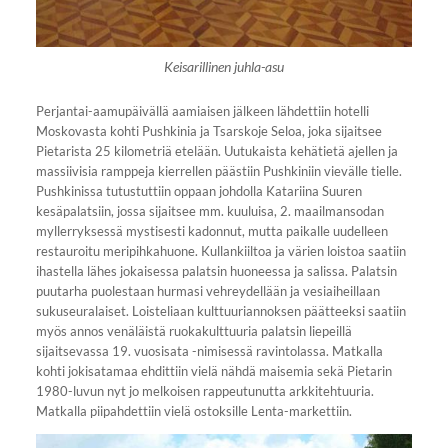
Keisarillinen juhla-asu
Perjantai-aamupäivällä aamiaisen jälkeen lähdettiin hotelli
Moskovasta kohti Pushkinia ja Tsarskoje Seloa, joka sijaitsee
Pietarista 25 kilometriä etelään. Uutukaista kehätietä ajellen ja
massiivisia ramppeja kierrellen päästiin Pushkiniin vievälle tielle.
Pushkinissa tutustuttiin oppaan johdolla Katariina Suuren
kesäpalatsiin, jossa sijaitsee mm. kuuluisa, 2. maailmansodan
myllerryksessä mystisesti kadonnut, mutta paikalle uudelleen
restauroitu meripihkahuone. Kullankiiltoa ja värien loistoa saatiin
ihastella lähes jokaisessa palatsin huoneessa ja salissa. Palatsin
puutarha puolestaan hurmasi vehreydellään ja vesiaiheillaan
sukuseuralaiset. Loisteliaan kulttuuriannoksen päätteeksi saatiin
myös annos venäläistä ruokakulttuuria palatsin liepeillä
sijaitsevassa 19. vuosisata -nimisessä ravintolassa. Matkalla
kohti jokisatamaa ehdittiin vielä nähdä maisemia sekä Pietarin
1980-luvun nyt jo melkoisen rappeutunutta arkkitehtuuria.
Matkalla piipahdettiin vielä ostoksille Lenta-markettiin.