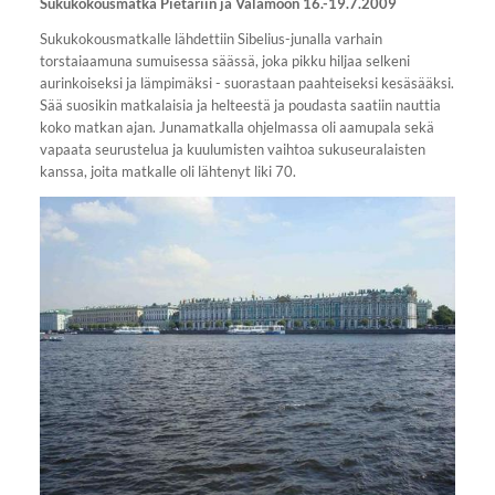
Sukukokousmatka Pietariin ja Valamoon 16.-19.7.2009
Sukukokousmatkalle lähdettiin Sibelius-junalla varhain
torstaiaamuna sumuisessa säässä, joka pikku hiljaa selkeni
aurinkoiseksi ja lämpimäksi - suorastaan paahteiseksi kesäsääksi.
Sää suosikin matkalaisia ja helteestä ja poudasta saatiin nauttia
koko matkan ajan. Junamatkalla ohjelmassa oli aamupala sekä
vapaata seurustelua ja kuulumisten vaihtoa sukuseuralaisten
kanssa, joita matkalle oli lähtenyt liki 70.