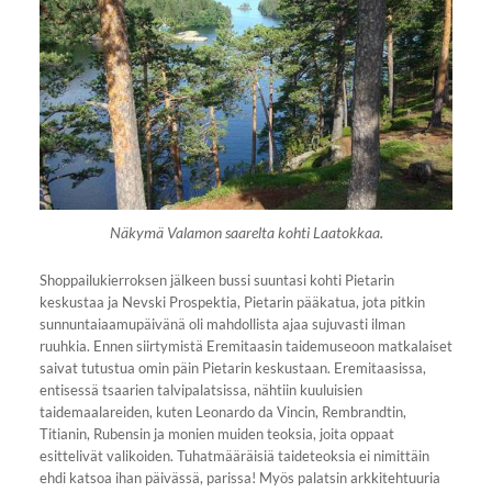
Näkymä Valamon saarelta kohti Laatokkaa.
Shoppailukierroksen jälkeen bussi suuntasi kohti Pietarin
keskustaa ja Nevski Prospektia, Pietarin pääkatua, jota pitkin
sunnuntaiaamupäivänä oli mahdollista ajaa sujuvasti ilman
ruuhkia. Ennen siirtymistä Eremitaasin taidemuseoon matkalaiset
saivat tutustua omin päin Pietarin keskustaan. Eremitaasissa,
entisessä tsaarien talvipalatsissa, nähtiin kuuluisien
taidemaalareiden, kuten Leonardo da Vincin, Rembrandtin,
Titianin, Rubensin ja monien muiden teoksia, joita oppaat
esittelivät valikoiden. Tuhatmääräisiä taideteoksia ei nimittäin
ehdi katsoa ihan päivässä, parissa! Myös palatsin arkkitehtuuria