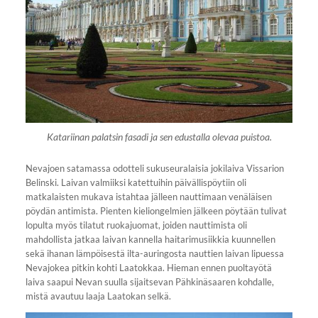
Katariinan palatsin fasadi ja sen edustalla olevaa puistoa.
Nevajoen satamassa odotteli sukuseuralaisia jokilaiva Vissarion
Belinski. Laivan valmiiksi katettuihin päivällispöytiin oli
matkalaisten mukava istahtaa jälleen nauttimaan venäläisen
pöydän antimista. Pienten kieliongelmien jälkeen pöytään tulivat
lopulta myös tilatut ruokajuomat, joiden nauttimista oli
mahdollista jatkaa laivan kannella haitarimusiikkia kuunnellen
sekä ihanan lämpöisestä ilta-auringosta nauttien laivan lipuessa
Nevajokea pitkin kohti Laatokkaa. Hieman ennen puoltayötä
laiva saapui Nevan suulla sijaitsevan Pähkinäsaaren kohdalle,
mistä avautuu laaja Laatokan selkä.