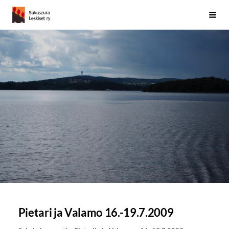
Siirry
Sukuseura Leskiset ry
Vali
sivun
sisältöön
Pietari ja Valamo 16.-19.7.2009