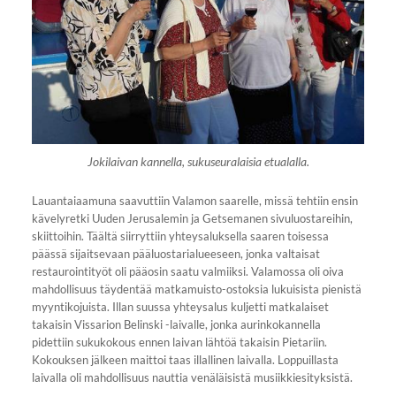
Jokilaivan kannella, sukuseuralaisia etualalla.
Lauantaiaamuna saavuttiin Valamon saarelle, missä tehtiin ensin
kävelyretki Uuden Jerusalemin ja Getsemanen sivuluostareihin,
skiittoihin. Täältä siirryttiin yhteysaluksella saaren toisessa
päässä sijaitsevaan pääluostarialueeseen, jonka valtaisat
restaurointityöt oli pääosin saatu valmiiksi. Valamossa oli oiva
mahdollisuus täydentää matkamuisto-ostoksia lukuisista pienistä
myyntikojuista. Illan suussa yhteysalus kuljetti matkalaiset
takaisin Vissarion Belinski -laivalle, jonka aurinkokannella
pidettiin sukukokous ennen laivan lähtöä takaisin Pietariin.
Kokouksen jälkeen maittoi taas illallinen laivalla. Loppuillasta
laivalla oli mahdollisuus nauttia venäläisistä musiikkiesityksistä.