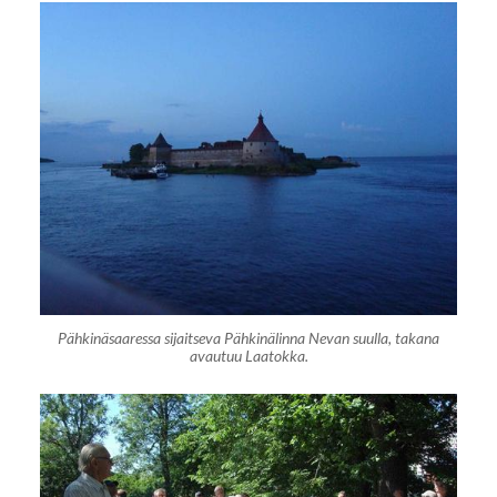
Pähkinäsaaressa sijaitseva Pähkinälinna Nevan suulla, takana
avautuu Laatokka.