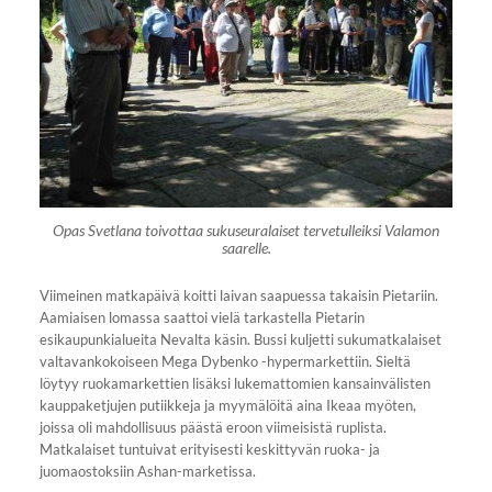
Opas Svetlana toivottaa sukuseuralaiset tervetulleiksi Valamon
saarelle.
Viimeinen matkapäivä koitti laivan saapuessa takaisin Pietariin.
Aamiaisen lomassa saattoi vielä tarkastella Pietarin
esikaupunkialueita Nevalta käsin. Bussi kuljetti sukumatkalaiset
valtavankokoiseen Mega Dybenko -hypermarkettiin. Sieltä
löytyy ruokamarkettien lisäksi lukemattomien kansainvälisten
kauppaketjujen putiikkeja ja myymälöitä aina Ikeaa myöten,
joissa oli mahdollisuus päästä eroon viimeisistä ruplista.
Matkalaiset tuntuivat erityisesti keskittyvän ruoka- ja
juomaostoksiin Ashan-marketissa.