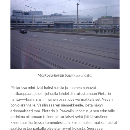
Moskova-hotelli bussin ikkunasta.
Pietarissa odottivat kaksi bussia ja suomea puhuvat
matkaoppaat, joiden johdolla lähdettiin tutustumaan Pietarin
nähtävyyksiin. Ensimmäinen pysähdys vei matkalaiset Nevan
pohjoisrannalle, Vasilin saaren niemekkeelle, josta näkyi
erinomaisesti mm. Pietarin ja Paavalin linnoitus ja sen edustalle
aurinkoa ottamaan tulleet pietarilaiset sekä jättiläismäinen
Eremitaasi kaikessa komeudessaan. Ensimmäiset matkamuistot
saattoi ostaa paikalla olevista myyntikojuista. Seuraava