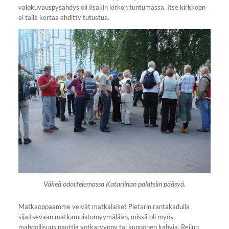
valokuvauspysähdys oli Iisakin kirkon tuntumassa. Itse kirkkoon
ei tällä kertaa ehditty tutustua.
Väkeä odottelemassa Katariinan palatsiin pääsyä.
Matkaoppaamme veivät matkalaiset Pietarin rantakadulla
sijaitsevaan matkamuistomyymälään, missä oli myös
mahdollisuus nauttia votkaryyppy tai kupponen kahvia. Reilun