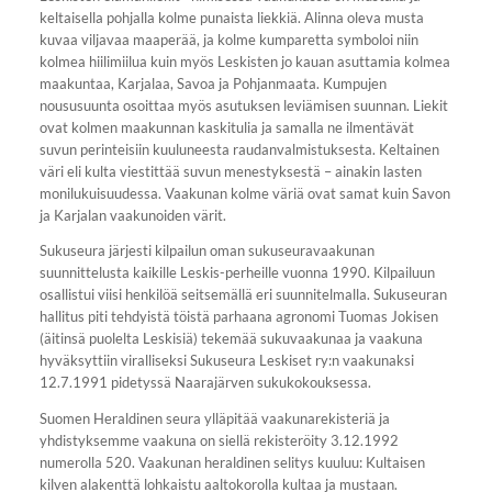
keltaisella pohjalla kolme punaista liekkiä. Alinna oleva musta
kuvaa viljavaa maaperää, ja kolme kumparetta symboloi niin
kolmea hiilimiilua kuin myös Leskisten jo kauan asuttamia kolmea
maakuntaa, Karjalaa, Savoa ja Pohjanmaata. Kumpujen
noususuunta osoittaa myös asutuksen leviämisen suunnan. Liekit
ovat kolmen maakunnan kaskitulia ja samalla ne ilmentävät
suvun perinteisiin kuuluneesta raudanvalmistuksesta. Keltainen
väri eli kulta viestittää suvun menestyksestä – ainakin lasten
monilukuisuudessa. Vaakunan kolme väriä ovat samat kuin Savon
ja Karjalan vaakunoiden värit.
Sukuseura järjesti kilpailun oman sukuseuravaakunan
suunnittelusta kaikille Leskis-perheille vuonna 1990. Kilpailuun
osallistui viisi henkilöä seitsemällä eri suunnitelmalla. Sukuseuran
hallitus piti tehdyistä töistä parhaana agronomi Tuomas Jokisen
(äitinsä puolelta Leskisiä) tekemää sukuvaakunaa ja vaakuna
hyväksyttiin viralliseksi Sukuseura Leskiset ry:n vaakunaksi
12.7.1991 pidetyssä Naarajärven sukukokouksessa.
Suomen Heraldinen seura ylläpitää vaakunarekisteriä ja
yhdistyksemme vaakuna on siellä rekisteröity 3.12.1992
numerolla 520. Vaakunan heraldinen selitys kuuluu: Kultaisen
kilven alakenttä lohkaistu aaltokorolla kultaa ja mustaan.