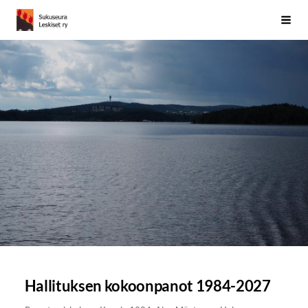
Siirry
Sukuseura Leskiset ry
Vali
sivun
sisältöön
Hallituksen kokoonpanot 1984-2027