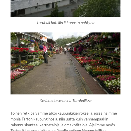
Turuhall hotellin ikkunasta nähtynä
Kesäkukkasesonkia Turuhallissa
Toinen retkipäivämme alkoi kaupunkikierroksella, jossa näimme
monia Tarton kaupunginosia, niin uutta kuin vanhempaakin
rakennuskantaa, kerrostaloja ja omakotitaloja. Ajelimme myös
Tarton itäosissa sijaitsevan Raadin entisen Neuvostoliiton