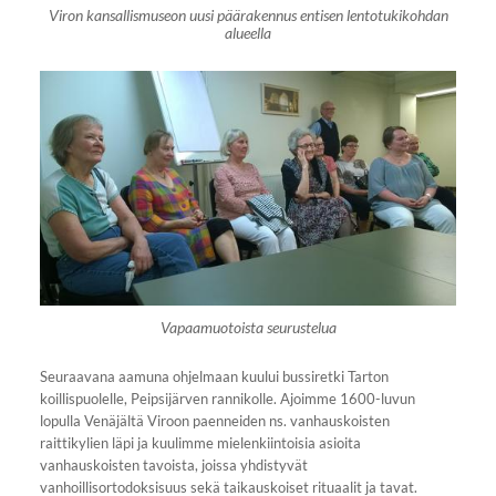
Viron kansallismuseon uusi päärakennus entisen lentotukikohdan
alueella
Vapaamuotoista seurustelua
Seuraavana aamuna ohjelmaan kuului bussiretki Tarton
koillispuolelle, Peipsijärven rannikolle. Ajoimme 1600-luvun
lopulla Venäjältä Viroon paenneiden ns. vanhauskoisten
raittikylien läpi ja kuulimme mielenkiintoisia asioita
vanhauskoisten tavoista, joissa yhdistyvät
vanhoillisortodoksisuus sekä taikauskoiset rituaalit ja tavat.