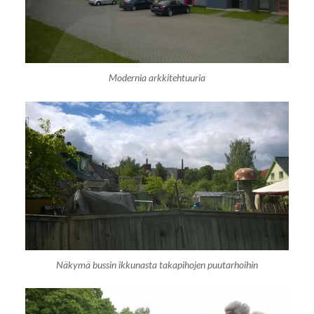
Modernia arkkitehtuuria
Näkymä bussin ikkunasta takapihojen puutarhoihin