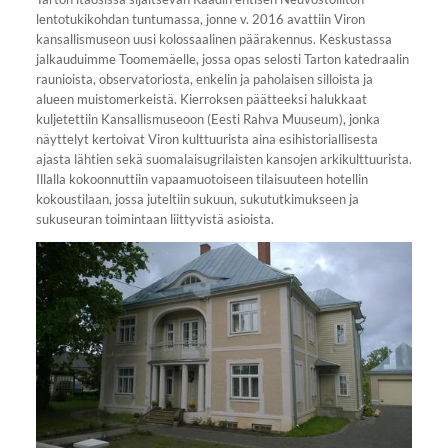
lentotukikohdan tuntumassa, jonne v. 2016 avattiin Viron
kansallismuseon uusi kolossaalinen päärakennus. Keskustassa
jalkauduimme Toomemäelle, jossa opas selosti Tarton katedraalin
raunioista, observatoriosta, enkelin ja paholaisen silloista ja
alueen muistomerkeistä. Kierroksen päätteeksi halukkaat
kuljetettiin Kansallismuseoon (Eesti Rahva Muuseum), jonka
näyttelyt kertoivat Viron kulttuurista aina esihistoriallisesta
ajasta lähtien sekä suomalaisugrilaisten kansojen arkikulttuurista.
Illalla kokoonnuttiin vapaamuotoiseen tilaisuuteen hotellin
kokoustilaan, jossa juteltiin sukuun, sukututkimukseen ja
sukuseuran toimintaan liittyvistä asioista.