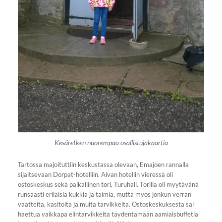
Kesäretken nuorempaa osallistujakaartia
Tartossa majoituttiin keskustassa olevaan, Emajoen rannalla
sijaitsevaan Dorpat-hotelliin. Aivan hotellin vieressä oli
ostoskeskus sekä paikallinen tori, Turuhall. Torilla oli myytävänä
runsaasti erilaisia kukkia ja taimia, mutta myös jonkun verran
vaatteita, käsitöitä ja muita tarvikkeita. Ostoskeskuksesta sai
haettua vaikkapa elintarvikkeita täydentämään aamiaisbuffetia