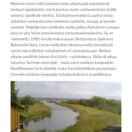
Näimme myös miltei jokaisen talon pihamaalla kukoistavat
korkeat sipulipenkit, mistä juontuu myös vanhauskoisten kylille
annettu sipulikylä-nimitys. Käsityömyymälästä saattoi ostaa
tuliaisiksi vanhauskoisten tekemiä vaatteita, tossuja ja koriste-
esineitä. Peipsijärven rannikolta matka jatkui Alatskiven Linnaan,
joka on yksi Viron komeimmista kartanorakennuksista. Se on
rakennettu 1880-luvulla esikuvanaan Skotlannissa sijaitseva
Balmoralin linna. Linnan kellarikerroksessa meitä tervehtivät
varsin naturalistiset vahahahmot eri ammateissaan. Retken
aikana nautittiin lounas Kivi Körts –ravintolassa. Illalla oli aikaa
tutustua Tarttoon omin päin – kuka meni vanhaan kaupunkiin
Raatihuoneen torin alueelle, kuka Kasvitieteellisen puutarhaan.
Osa teki ostoksia kaupungin ostoskeskuksissa ja putiikeissa.