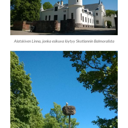
Alatskiven Linna, jonka esikuva löytyy Skotlannin Balmoralista