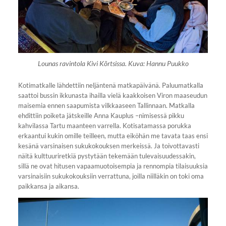
Lounas ravintola Kivi Kõrtsissa. Kuva: Hannu Puukko
Kotimatkalle lähdettiin neljäntenä matkapäivänä. Paluumatkalla
saattoi bussin ikkunasta ihailla vielä kaakkoisen Viron maaseudun
maisemia ennen saapumista vilkkaaseen Tallinnaan. Matkalla
ehdittiin poiketa jätskeille Anna Kauplus –nimisessä pikku
kahvilassa Tartu maanteen varrella. Kotisatamassa porukka
erkaantui kukin omille teilleen, mutta eiköhän me tavata taas ensi
kesänä varsinaisen sukukokouksen merkeissä. Ja toivottavasti
näitä kulttuuriretkiä pystytään tekemään tulevaisuudessakin,
sillä ne ovat hitusen vapaamuotoisempia ja rennompia tilaisuuksia
varsinaisiin sukukokouksiin verrattuna, joilla niilläkin on toki oma
paikkansa ja aikansa.