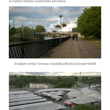
ja matkan hintaan sisältyneitä päivällisiä.
Emãjoen rantaa Tartossa, taustalla pilkottaa Dorpat-hotelli