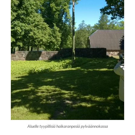
Aluelle tyypillisiä haikaranpesiä pylväännokassa