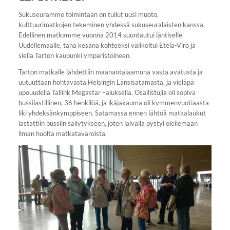
Sukuseuramme toimintaan on tullut uusi muoto,
kulttuurimatkojen tekeminen yhdessä sukuseuralaisten kanssa.
Edellinen matkamme vuonna 2014 suuntautui läntiselle
Uudellemaalle, tänä kesänä kohteeksi valikoitui Etelä-Viro ja
siellä Tarton kaupunki ympäristöineen.
Tarton matkalle lähdettiin maanantaiaamuna vasta avatusta ja
uutuuttaan hohtavasta Helsingin Länsisatamasta, ja vieläpä
upouudella Tallink Megastar –aluksella. Osallistujia oli sopiva
bussilastillinen, 36 henkilöä, ja ikäjakauma oli kymmenvuotiaasta
liki yhdeksänkymppiseen. Satamassa ennen lähtöä matkalaukut
lastattiin bussiin säilytykseen, joten laivalla pystyi oleilemaan
ilman huolta matkatavaroista.