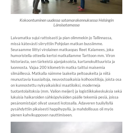
Kokoontuminen uudessa satamarakennuksessa Helsingin
Länsisatamassa
Laivamatka sujui rattoisasti ja pian olimmekin jo Tallinnassa,
missä kätevästi siirryttiin Pohjolan matkan bussiimme.
Seuraamme liittyi virolainen matkaopas Reet Kalamees, joka
humoristella otteella kertoi matkallamme Tarttoon mm. Viron
historiasta, sen tärkeistä ajanjaksoista, kartanokulttuurista ja
luonnosta. Vajaa 200 kilometrin matka taittui maisemia
silmäillessä. Matkalla näimme laakeita peltoaukeita ja niitä
reunustavia kuusiaitoja, neuvostoaikaisia kolhoositiloja, joista osa
on kunnostettu nykyaikaisiksi maatiloiksi, moderneja
tuotantolaitoksia (mm. Valion meijeri) ja logistiikkakeskuksia sekä
lukuisia haikaroiden sähköpylväiden päälle tekemiä pesiä, joissa
pesänomistajat olivat useasti kotosalla. Adaveren tuuliyllyllä
pysähdyttiin pikaisesti happihypyllä, ja mahdollisuus oli myös
pienen kahvikupposen nauttimiseen.